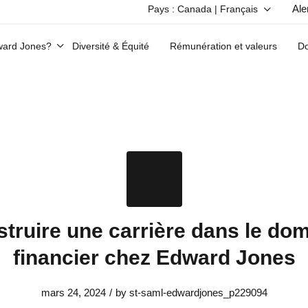
Ale
Pays : Canada | Français
Vous avez déjà un profil dans le résea
dward Jones?
Diversité & Équité
Rémunération et valeurs
Do
truire une carrière dans le do
financier chez Edward Jones
mars 24, 2024
/
by
st-saml-edwardjones_p229094