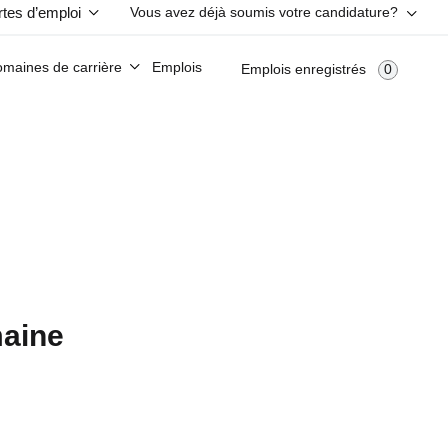
rtes d’emploi
Vous avez déjà soumis votre candidature?
u de talents?
Ouvrir une session
Créez un profil dans le réseau de talents
maines de carrière
Emplois
0
Emplois enregistrés
maine