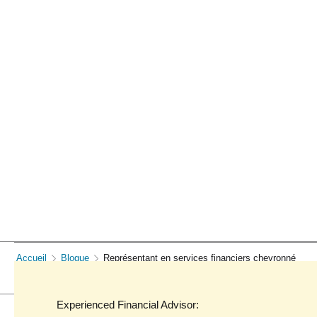
Accueil
Blogue
Représentant en services financiers chevronné
Experienced Financial Advisor: