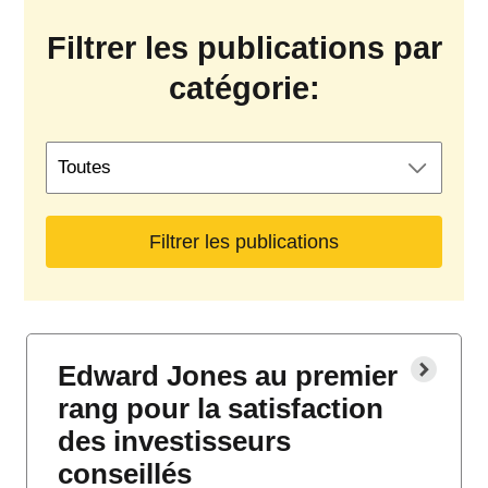
Filtrer les publications par
catégorie:
Filtrer
les
publications
par
catégorie
Edward Jones au premier
rang pour la satisfaction
des investisseurs
conseillés