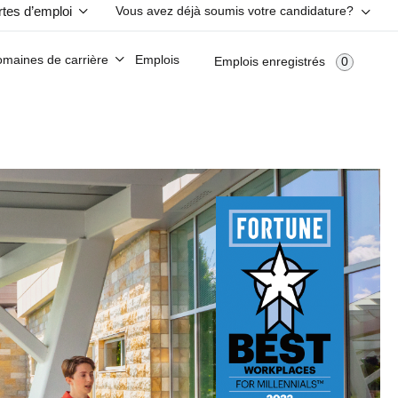
rtes d’emploi
Vous avez déjà soumis votre candidature?
u de talents?
Ouvrir une session
Créez un profil dans le réseau de talents
maines de carrière
Emplois
0
Emplois enregistrés