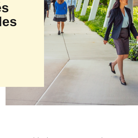
és
les