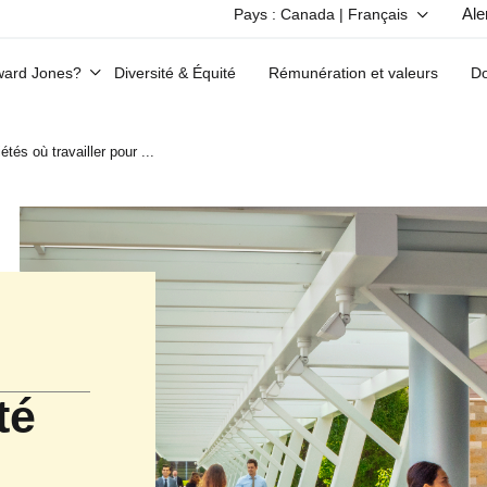
Ale
Pays : Canada | Français
Vous avez déjà un profil dans le résea
dward Jones?
Diversité & Équité
Rémunération et valeurs
Do
s où travailler pour ...
té