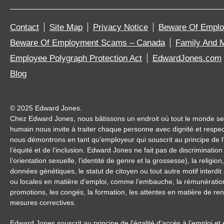
Contact
Site Map
Privacy Notice
Beware Of Empl
Beware Of Employment Scams – Canada
Family And M
Employee Polygraph Protection Act
EdwardJones.com
Blog
©
2025 Edward Jones.
Chez Edward Jones, nous bâtissons un endroit où tout le monde se s
humain nous invite à traiter chaque personne avec dignité et respec
nous démontrons en tant qu’employeur qui souscrit au principe de l’ég
l’équité et de l’inclusion. Edward Jones ne fait pas de discrimination
l’orientation sexuelle, l’identité de genre et la grossesse), la religion,
données génétiques, le statut de citoyen ou tout autre motif interdit
ou locales en matière d’emploi, comme l’embauche, la rémunération,
promotions, les congés, la formation, les attentes en matière de r
mesures correctives.
Edward Jones souscrit au principe de l’égalité d’accès à l’emploi e